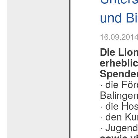
und Bi
16.09.201
Die Lio
erhebli
Spenden
· die Fö
Balinge
· die Ho
· den Ku
· Jugend
sowie v