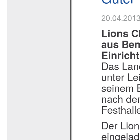
20.04.201
Lions C
aus Bene
Einrich
Das Land
unter Le
seinem B
nach dem
Festhall
Der Lion
eingelad