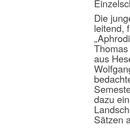
Einzelsc
Die jung
leitend,
„Aphrodi
Thomas B
aus Hese
Wolfgan
bedachte
Semester
dazu ein
Landscha
Sätzen a