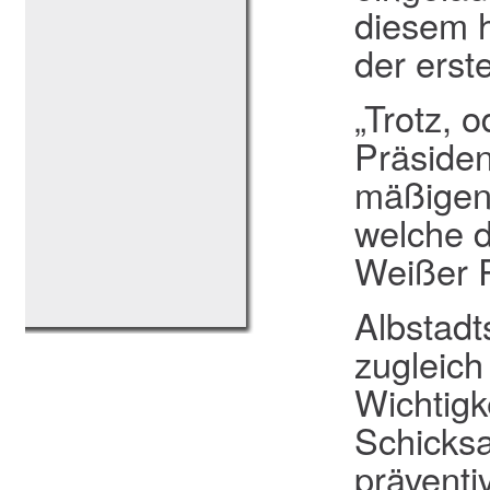
diesem h
der erst
„Trotz, 
Präsiden
mäßigen 
welche d
Weißer R
Albstadt
zugleich
Wichtigk
Schicksa
präventi