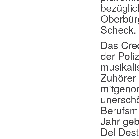
bezüglic
Oberbür
Scheck.
Das Cred
der Poli
musikali
Zuhörer
mitgenom
unerschö
Berufsmu
Jahr geb
Del Dest