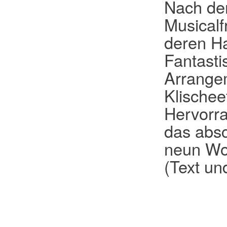
Nach de
Musicalf
deren Ha
Fantasti
Arrangem
Klischee
Hervorr
das absc
neun Woc
(Text und